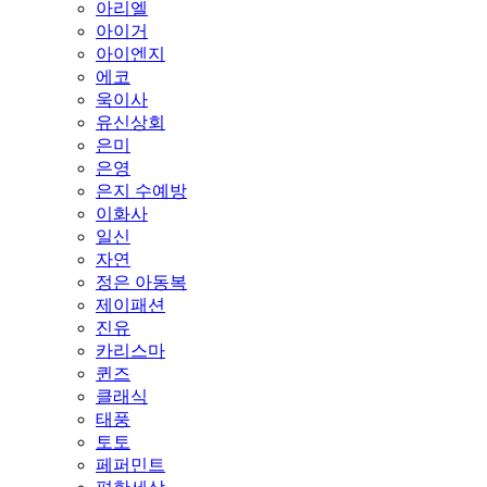
아리엘
아이거
아이엔지
에코
욱이사
유신상회
은미
은영
은지 수예방
이화사
일신
자연
정은 아동복
제이패션
진유
카리스마
퀸즈
클래식
태풍
토토
페퍼민트