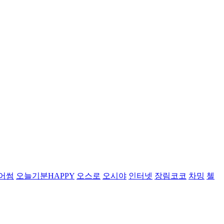
어썸
오늘기분HAPPY
오스로
오시야
인터넷
장림코코
차밍
첼