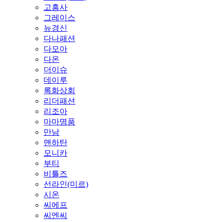
고흥사
그레이스
뉴경신
다나패션
다모아
다온
더이슈
데이루
록화상회
리더패션
리조아
마마명품
만남
맨하탄
모니카
부티
비틀즈
선라인(미르)
시온
씨에프
씨엔씨