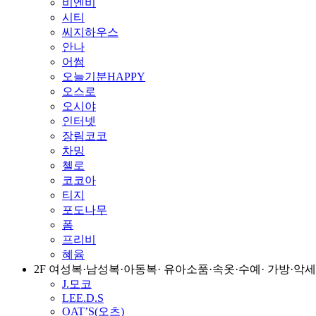
비엔비
시티
씨지하우스
안나
어썸
오늘기분HAPPY
오스로
오시야
인터넷
장림코코
차밍
첼로
코코아
티지
포도나무
폼
프리비
혜윰
2F 여성복·남성복·아동복· 유아소품·속옷·수예· 가방·
J.모코
LEE.D.S
OAT’S(오츠)