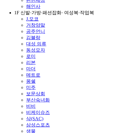
편한세상
해인사
1F 신발·가방·패션잡화· 여성복·작업복
J.모코
거창양말
공주언니
김블랑
대성 의류
동성모자
로미
리본
마더
메트로
몽쉘
미주
보문상회
부산숙녀화
비비
비케이슈즈
삭(SAC)
삼성스포츠
샘물