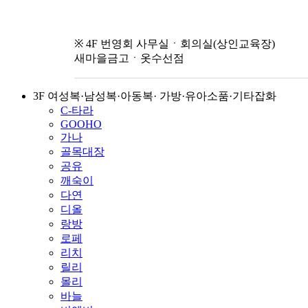
※ 4F 번영회 사무실ㆍ회의실(상인교육장)
새마을금고ㆍ옷수선점
3F 여성복·남성복·아동복· 가방·유아소품·기타잡화
C-타라
GOOHO
가나
골목대장
공유
깨숙이
다연
디올
랑방
로페
리치
릴리
몰리
바늘