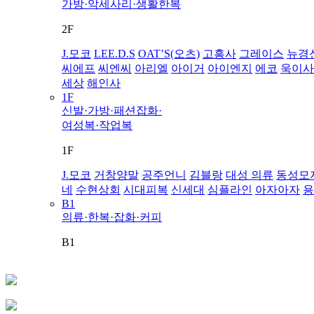
가방·악세사리·생활한복
2F
J.모코
LEE.D.S
OAT’S(오츠)
고흥사
그레이스
뉴경
씨에프
씨엔씨
아리엘
아이거
아이엔지
에코
욱이사
세상
해인사
1F
신발·가방·패션잡화·
여성복·작업복
1F
J.모코
거창양말
공주언니
김블랑
대성 의류
동성모
네
수현상회
시대피복
신세대
심플라인
아자아자
용
B1
의류·한복·잡화·커피
B1