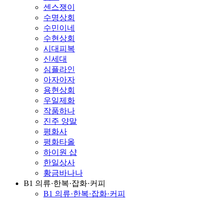
센스쟁이
수명상회
수민이네
수현상회
시대피복
신세대
심플라인
아자아자
용현상회
우일제화
작품하나
진주 양말
평화사
평화타올
하이원 샵
한일상사
황금바나나
B1 의류·한복·잡화·커피
B1 의류·한복·잡화·커피