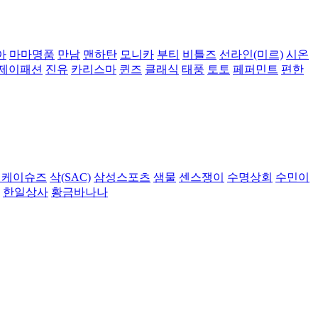
아
마마명품
만남
맨하탄
모니카
부티
비틀즈
선라인(미르)
시온
제이패션
진유
카리스마
퀸즈
클래식
태풍
토토
페퍼민트
편한
비케이슈즈
삭(SAC)
삼성스포츠
샘물
센스쟁이
수명상회
수민이
한일상사
황금바나나