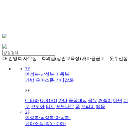
4F
번영회 사무실ㆍ회의실(상인교육장) 새마을금고ㆍ옷수선점
3F
여성복·남성복·아동복·
가방·유아소품·기타잡화
3F
C-타라
GOOHO
가나
골목대장
공유
깨숙이
다연
디
로
코코아
티지
포도나무
폼
프리비
혜윰
2F
여성복·남성복·아동복·
유아소품·속옷·수예·