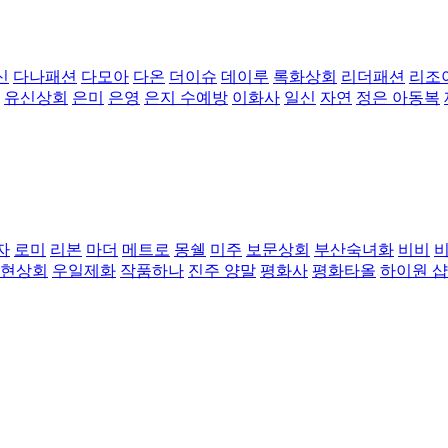
신
다나패션
다모아
다온
더이슈
데이루
록화상회
리더패션
리조
유신상회
은미
은영
은지 수예방
이화사
일신
자연
정은 아동복
자
로미
리본
마더
메트로
몽쉘
미주
보문상회
부산숙녀화
비비
현상회
우일제화
작품하나
진주 양말
평화사
평화타올
하이원 샵