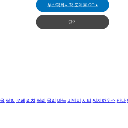
부산평화시장 도매몰 GO ▸
닫기
올
랑방
로페
리치
릴리
몰리
바늘
비엔비
시티
씨지하우스
안나