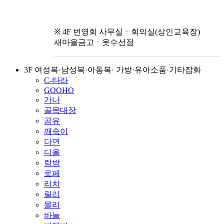
※ 4F 번영회 사무실ㆍ회의실(상인교육장)
새마을금고ㆍ옷수선점
3F 여성복·남성복·아동복· 가방·유아소품·기타잡화
C-타라
GOOHO
가나
골목대장
공유
깨숙이
다연
디올
랑방
로페
리치
릴리
몰리
바늘