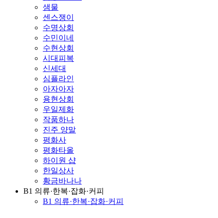
샘물
센스쟁이
수명상회
수민이네
수현상회
시대피복
신세대
심플라인
아자아자
용현상회
우일제화
작품하나
진주 양말
평화사
평화타올
하이원 샵
한일상사
황금바나나
B1 의류·한복·잡화·커피
B1 의류·한복·잡화·커피