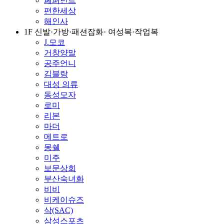
페퍼민트
편한세상
해인사
1F 신발·가방·패션잡화· 여성복·작업복
J.모코
거창양말
공주언니
김블랑
대성 의류
동성모자
로미
리본
마더
메트로
몽쉘
미주
보문상회
부산숙녀화
비비
비케이슈즈
삭(SAC)
삼성스포츠