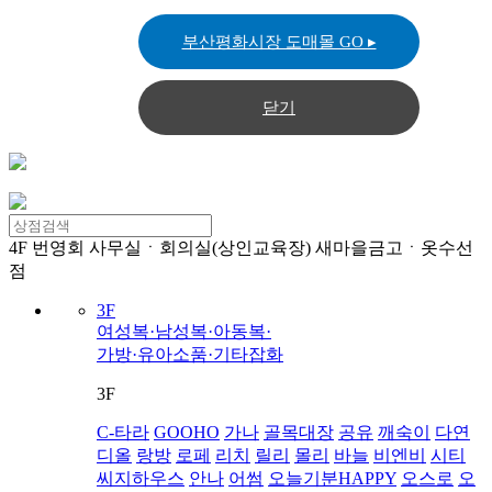
부산평화시장 도매몰 GO ▸
닫기
4F
번영회 사무실ㆍ회의실(상인교육장) 새마을금고ㆍ옷수선
점
3F
여성복·남성복·아동복·
가방·유아소품·기타잡화
3F
C-타라
GOOHO
가나
골목대장
공유
깨숙이
다연
디올
랑방
로페
리치
릴리
몰리
바늘
비엔비
시티
씨지하우스
안나
어썸
오늘기분HAPPY
오스로
오