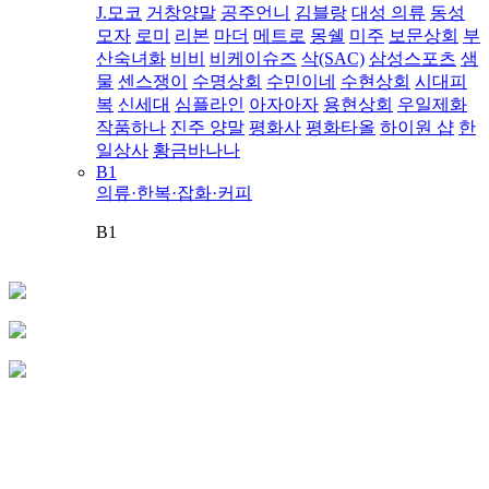
J.모코
거창양말
공주언니
김블랑
대성 의류
동성
모자
로미
리본
마더
메트로
몽쉘
미주
보문상회
부
산숙녀화
비비
비케이슈즈
삭(SAC)
삼성스포츠
샘
물
센스쟁이
수명상회
수민이네
수현상회
시대피
복
신세대
심플라인
아자아자
용현상회
우일제화
작품하나
진주 양말
평화사
평화타올
하이원 샵
한
일상사
황금바나나
B1
의류·한복·잡화·커피
B1