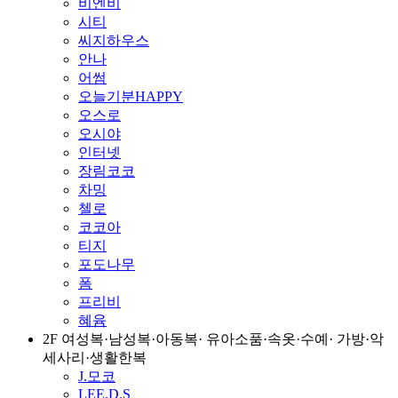
비엔비
시티
씨지하우스
안나
어썸
오늘기분HAPPY
오스로
오시야
인터넷
장림코코
차밍
첼로
코코아
티지
포도나무
폼
프리비
혜윰
2F 여성복·남성복·아동복· 유아소품·속옷·수예· 가방·악
세사리·생활한복
J.모코
LEE.D.S