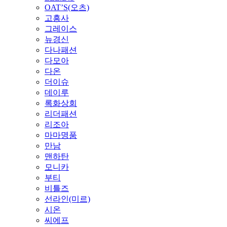
OAT’S(오츠)
고흥사
그레이스
뉴경신
다나패션
다모아
다온
더이슈
데이루
록화상회
리더패션
리조아
마마명품
만남
맨하탄
모니카
부티
비틀즈
선라인(미르)
시온
씨에프