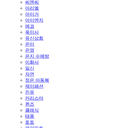
씨엔씨
아리엘
아이거
아이엔지
에코
욱이사
유신상회
은미
은영
은지 수예방
이화사
일신
자연
정은 아동복
제이패션
진유
카리스마
퀸즈
클래식
태풍
토토