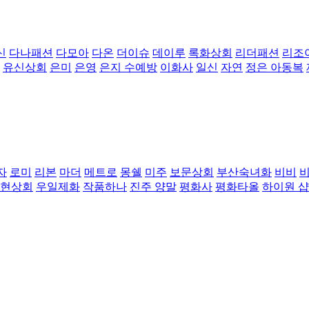
신
다나패션
다모아
다온
더이슈
데이루
록화상회
리더패션
리조
유신상회
은미
은영
은지 수예방
이화사
일신
자연
정은 아동복
자
로미
리본
마더
메트로
몽쉘
미주
보문상회
부산숙녀화
비비
현상회
우일제화
작품하나
진주 양말
평화사
평화타올
하이원 샵