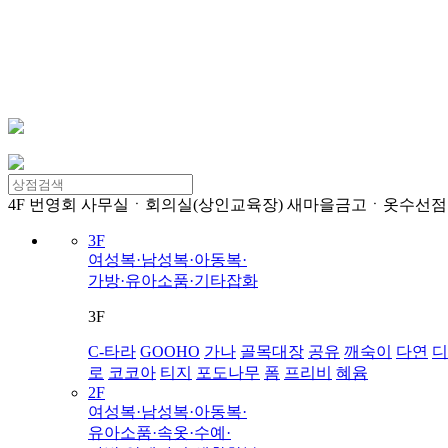
4F
번영회 사무실ㆍ회의실(상인교육장) 새마을금고ㆍ옷수선점
3F
여성복·남성복·아동복·
가방·유아소품·기타잡화
3F
C-타라
GOOHO
가나
골목대장
공유
깨숙이
다연
디
로
코코아
티지
포도나무
폼
프리비
혜윰
2F
여성복·남성복·아동복·
유아소품·속옷·수예·