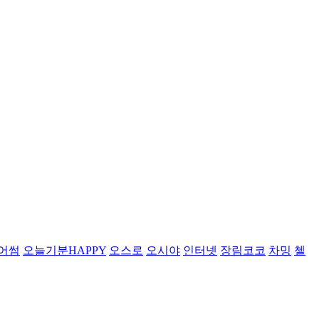
어썸
오늘기분HAPPY
오스로
오시야
인터넷
장림코코
차밍
첼