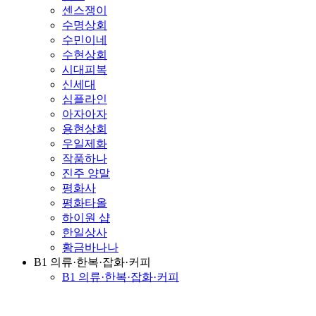
센스쟁이
수명상회
수민이네
수현상회
시대피복
신세대
심플라인
아자아자
용현상회
우일제화
작품하나
진주 양말
평화사
평화타올
하이원 샵
한일상사
황금바나나
B1 의류·한복·잡화·커피
B1 의류·한복·잡화·커피