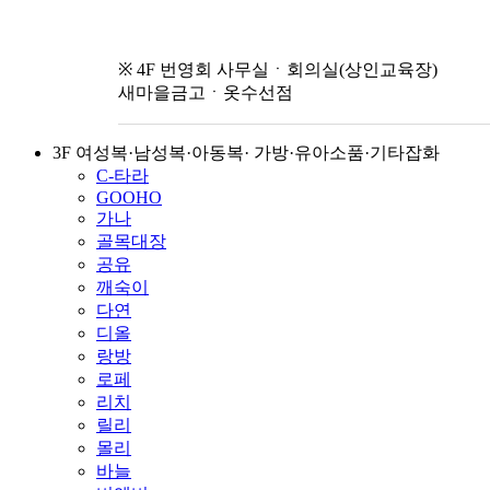
※ 4F 번영회 사무실ㆍ회의실(상인교육장)
새마을금고ㆍ옷수선점
3F 여성복·남성복·아동복· 가방·유아소품·기타잡화
C-타라
GOOHO
가나
골목대장
공유
깨숙이
다연
디올
랑방
로페
리치
릴리
몰리
바늘