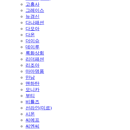
고흥사
그레이스
뉴경신
다나패션
다모아
다온
더이슈
데이루
록화상회
리더패션
리조아
마마명품
만남
맨하탄
모니카
부티
비틀즈
선라인(미르)
시온
씨에프
씨엔씨