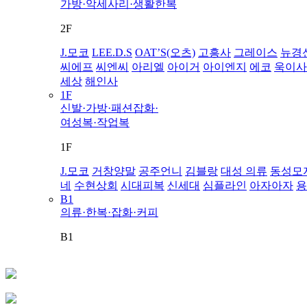
가방·악세사리·생활한복
2F
J.모코
LEE.D.S
OAT’S(오츠)
고흥사
그레이스
뉴경
씨에프
씨엔씨
아리엘
아이거
아이엔지
에코
욱이사
세상
해인사
1F
신발·가방·패션잡화·
여성복·작업복
1F
J.모코
거창양말
공주언니
김블랑
대성 의류
동성모
네
수현상회
시대피복
신세대
심플라인
아자아자
용
B1
의류·한복·잡화·커피
B1