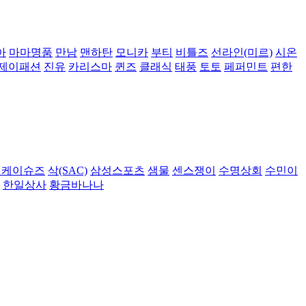
아
마마명품
만남
맨하탄
모니카
부티
비틀즈
선라인(미르)
시온
제이패션
진유
카리스마
퀸즈
클래식
태풍
토토
페퍼민트
편한
비케이슈즈
삭(SAC)
삼성스포츠
샘물
센스쟁이
수명상회
수민이
한일상사
황금바나나