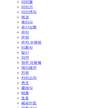
아리엘
아이거
아이엔지
에코
욱이사
유신상회
은미
은영
은지 수예방
이화사
일신
자연
정은 아동복
제이패션
진유
카리스마
퀸즈
클래식
태풍
토토
페퍼민트