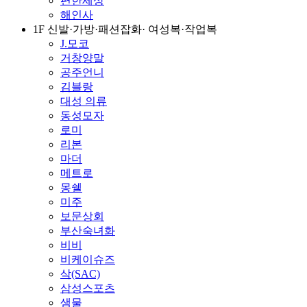
편한세상
해인사
1F 신발·가방·패션잡화· 여성복·작업복
J.모코
거창양말
공주언니
김블랑
대성 의류
동성모자
로미
리본
마더
메트로
몽쉘
미주
보문상회
부산숙녀화
비비
비케이슈즈
삭(SAC)
삼성스포츠
샘물