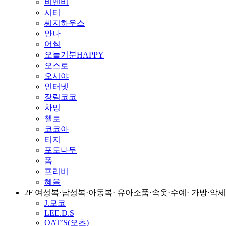
비엔비
시티
씨지하우스
안나
어썸
오늘기분HAPPY
오스로
오시야
인터넷
장림코코
차밍
첼로
코코아
티지
포도나무
폼
프리비
혜윰
2F 여성복·남성복·아동복· 유아소품·속옷·수예· 가방·
J.모코
LEE.D.S
OAT’S(오츠)