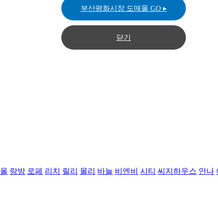
부산평화시장 도매몰 GO ▸
닫기
올
랑방
로페
리치
릴리
몰리
바늘
비엔비
시티
씨지하우스
안나