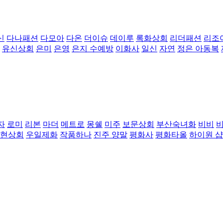
신
다나패션
다모아
다온
더이슈
데이루
록화상회
리더패션
리조
유신상회
은미
은영
은지 수예방
이화사
일신
자연
정은 아동복
자
로미
리본
마더
메트로
몽쉘
미주
보문상회
부산숙녀화
비비
현상회
우일제화
작품하나
진주 양말
평화사
평화타올
하이원 샵