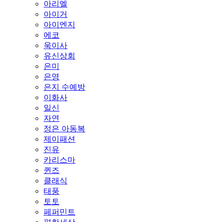
아리엘
아이거
아이엔지
에코
욱이사
유신상회
은미
은영
은지 수예방
이화사
일신
자연
정은 아동복
제이패션
진유
카리스마
퀸즈
클래식
태풍
토토
페퍼민트