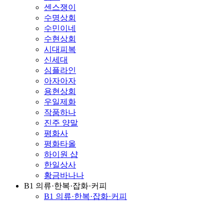
센스쟁이
수명상회
수민이네
수현상회
시대피복
신세대
심플라인
아자아자
용현상회
우일제화
작품하나
진주 양말
평화사
평화타올
하이원 샵
한일상사
황금바나나
B1 의류·한복·잡화·커피
B1 의류·한복·잡화·커피