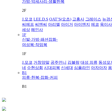
가방·악세사리·생활한복
2F
J.모코
LEE.D.S
OAT’S(오츠)
고흥사
그레이스
뉴경
씨에프
씨엔씨
아리엘
아이거
아이엔지
에코
욱이사
세상
해인사
1F
신발·가방·패션잡화·
여성복·작업복
1F
J.모코
거창양말
공주언니
김블랑
대성 의류
동성모
네
수현상회
시대피복
신세대
심플라인
아자아자
용
B1
의류·한복·잡화·커피
B1