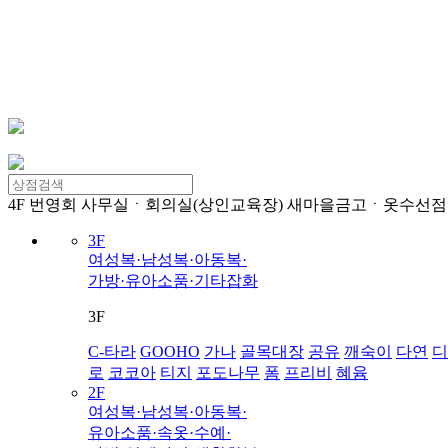
4F
번영회 사무실ㆍ회의실(상인교육장) 새마을금고ㆍ옷수선점
3F
여성복·남성복·아동복·
가방·유아소품·기타잡화
3F
C-타라
GOOHO
가나
골목대장
공유
깨숙이
다연
디
로
코코아
티지
포도나무
폼
프리비
혜윰
2F
여성복·남성복·아동복·
유아소품·속옷·수예·