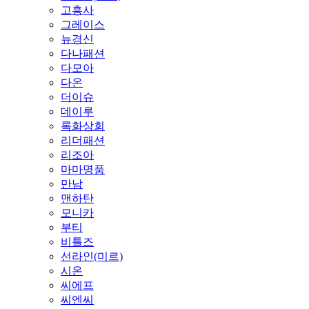
고흥사
그레이스
뉴경신
다나패션
다모아
다온
더이슈
데이루
록화상회
리더패션
리조아
마마명품
만남
맨하탄
모니카
부티
비틀즈
선라인(미르)
시온
씨에프
씨엔씨