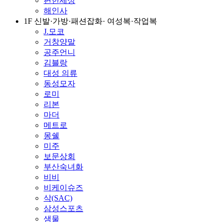
편한세상
해인사
1F 신발·가방·패션잡화· 여성복·작업복
J.모코
거창양말
공주언니
김블랑
대성 의류
동성모자
로미
리본
마더
메트로
몽쉘
미주
보문상회
부산숙녀화
비비
비케이슈즈
삭(SAC)
삼성스포츠
샘물