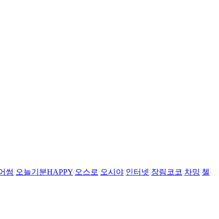
어썸
오늘기분HAPPY
오스로
오시야
인터넷
장림코코
차밍
첼