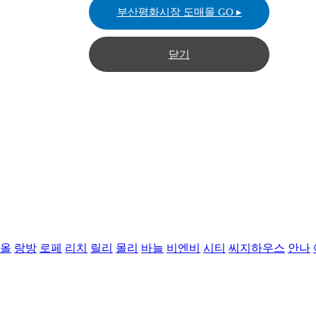
부산평화시장 도매몰 GO ▸
닫기
올
랑방
로페
리치
릴리
몰리
바늘
비엔비
시티
씨지하우스
안나